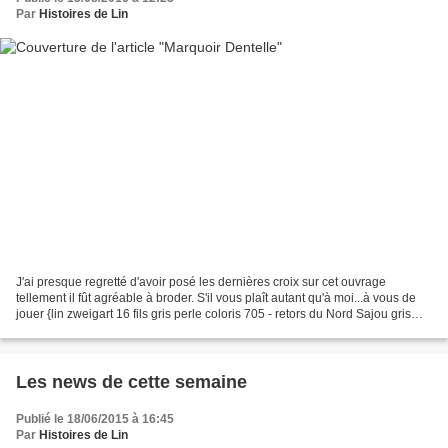
Par
Histoires de Lin
J'ai presque regretté d'avoir posé les dernières croix sur cet ouvrage
tellement il fût agréable à broder. S'il vous plaît autant qu'à moi...à vous de
jouer {lin zweigart 16 fils gris perle coloris 705 - retors du Nord Sajou gris
charbon coloris 2086...
Les news de cette semaine
Publié le 18/06/2015 à 16:45
Par
Histoires de Lin