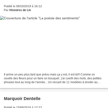
Publié le 08/10/2019 à 16:12
Par
Histoires de Lin
Il arrive un peu plus tard que prévu mais ça y est, il est là!!! Comme on
ceuille des fleurs pour un faire un bouquet ; j'ai cueilli des mots, des petites
phrases tout au long de l'année... Un recueil de 11 modèles à broder au
point de croix, des ouvrages...
Marquoir Dentelle
Publié le 15/08/2016 à 12:23