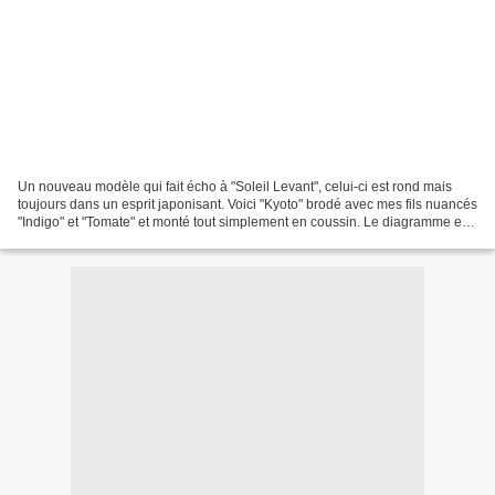
Un nouveau modèle qui fait écho à "Soleil Levant", celui-ci est rond mais
toujours dans un esprit japonisant. Voici "Kyoto" brodé avec mes fils nuancés
"Indigo" et "Tomate" et monté tout simplement en coussin. Le diagramme est
disponible en fiche imprimée...