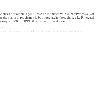
deuses d'avoir eu la gentillesse de m'amener voir leurs ouvrages au sal
 dit à samedi prochain à la boutique-atelier bordelaise : Le Fil créatif
 mousque 33000 BORDEAUX J'y dédicaderai mon...
[
#
]
torchon
,
lin
,
histoires de lin
,
VIP
,
coussin brodé
,
sophie barrault
,
étui lunettes