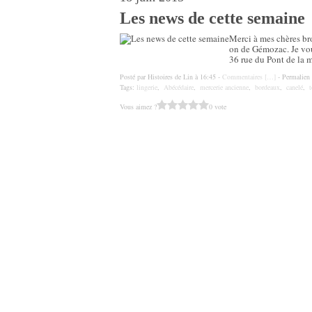
Les news de cette semaine
Merci à mes chères bro
on de Gémozac. Je vous
36 rue du Pont de la
Posté par Histoires de Lin à 16:45 -
Commentaires [
…
]
- Permalien 
Tags:
lingerie
,
Abécédaire
,
mercerie ancienne
,
bordeaux
,
canelé
,
Vous aimez ?
0 vote