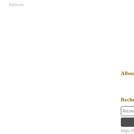
Publicité
Albu
Rech
https: