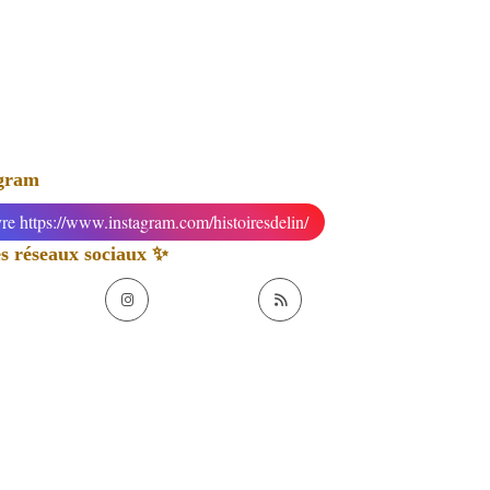
agram
re https://www.instagram.com/histoiresdelin/
 réseaux sociaux ✨