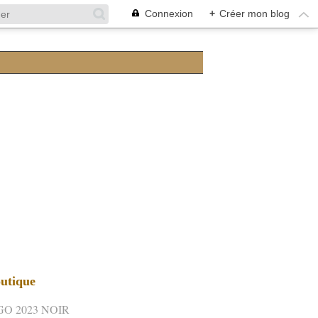
Connexion
+
Créer mon blog
utique