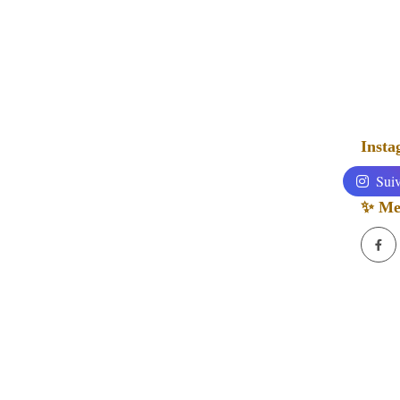
Inst
Suiv
✨ Mes