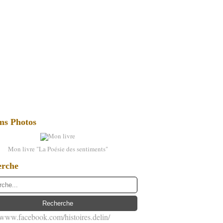
ms Photos
Mon livre "La Poésie des sentiments"
erche
//www.facebook.com/histoires.delin/