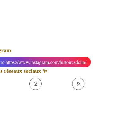
agram
re https://www.instagram.com/histoiresdelin/
 réseaux sociaux ✨