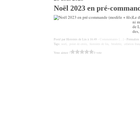
Noël 2023 en pré-commande
Le d
ni m
de L
des,
Posté par Histoires de Lin à 16:49 -
Commentaires [
…
]
- Permalien 
Tags:
noel
,
point de croix
,
histoires de lin
,
broderie
,
création fran
Vous aimez ?
0 vote