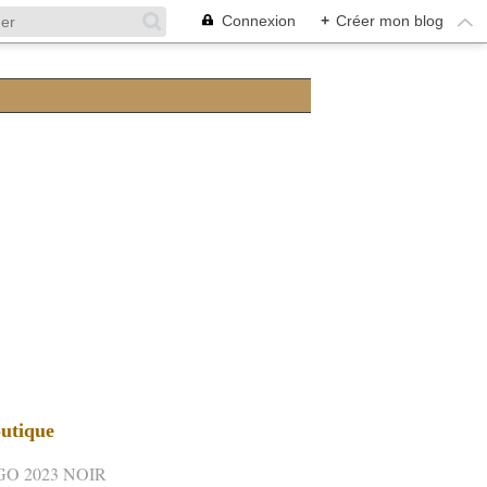
Connexion
+
Créer mon blog
utique