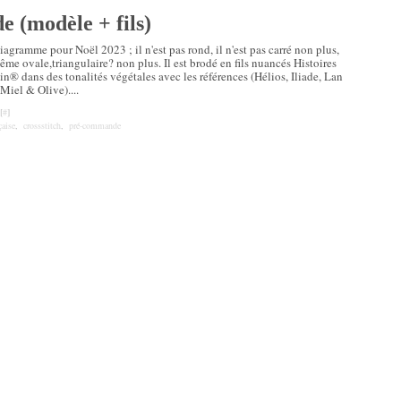
 (modèle + fils)
iagramme pour Noël 2023 ; il n'est pas rond, il n'est pas carré non plus,
ême ovale,triangulaire? non plus. Il est brodé en fils nuancés Histoires
in® dans des tonalités végétales avec les références (Hélios, Iliade, Lan
 Miel & Olive)....
[
#
]
çaise
,
crossstitch
,
pré-commande