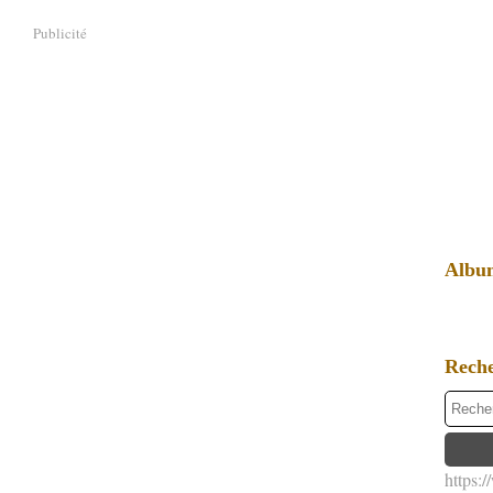
Publicité
Albu
Rech
https: