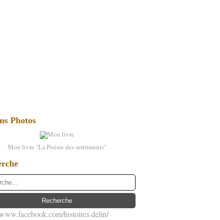
ms Photos
Mon livre "La Poésie des sentiments"
erche
//www.facebook.com/histoires.delin/