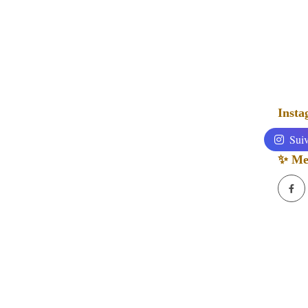
Inst
Suiv
✨ Mes