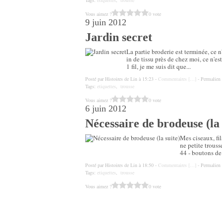
Tags:
etiquettes
,
trousse
Vous aimez ?
0 vote
9 juin 2012
Jardin secret
La partie broderie est terminée, ce n
in de tissu près de chez moi, ce n'es
1 fil, je me suis dit que...
Posté par Histoires de Lin à 15:23 -
Commentaires [
…
]
- Permalien 
Tags:
etiquettes
,
trousse
Vous aimez ?
0 vote
6 juin 2012
Nécessaire de brodeuse (la 
Mes ciseaux, fil
ne petite trous
44 - boutons de
Posté par Histoires de Lin à 18:50 -
Commentaires [
…
]
- Permalien 
Tags:
etiquettes
,
trousse
Vous aimez ?
0 vote