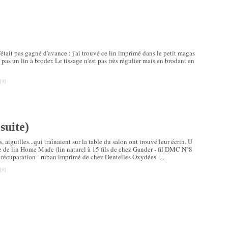
'était pas gagné d'avance : j'ai trouvé ce lin imprimé dans le petit magas
t pas un lin à broder. Le tissage n'est pas très régulier mais en brodant en
[
#
]
suite)
s, aiguilles...qui traînaient sur la table du salon ont trouvé leur écrin. U
se de lin Home Made (lin naturel à 15 fils de chez Gander - fil DMC N°8
 récuparation - ruban imprimé de chez Dentelles Oxydées -...
[
#
]