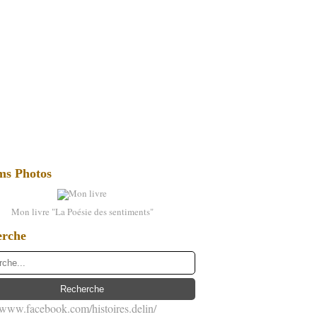
ms Photos
Mon livre "La Poésie des sentiments"
erche
//www.facebook.com/histoires.delin/