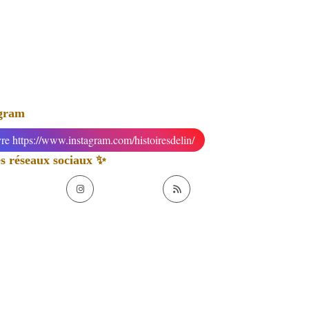
agram
re https://www.instagram.com/histoiresdelin/
 réseaux sociaux ✨