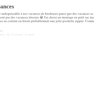
cances
e indispensable à nos vacances de brodeuses parce que des vacances sa
sont pas des vacances réussies 😀 J'ai choisi un montage en petit sac ma
uées en couture en feront probablement une jolie pochette zippée. Comm
[
#
]
ances
,
été
,
fil artisanal
,
fil nuancé