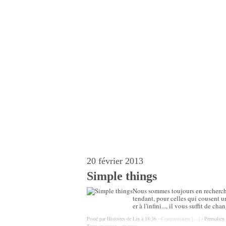
20 février 2013
Simple things
Nous sommes toujours en recherche
tendant, pour celles qui cousent u
er à l'infini..., il vous suffit de chan
Posté par Histoires de Lin à 18:36 -
Commentaires [
…
]
- Permalien 