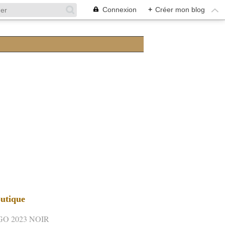
Connexion
+
Créer mon blog
utique