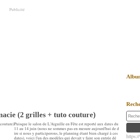
Publicité
Albu
Rech
cie (2 grilles + tuto couture)
Puisque le salon de L'Aiguille en Fête est reporté aux dates du
11 au 14 juin (nous ne sommes pas en mesure aujourd'hui de d
ire si nous y participerons, le planning étant bien chargé à ces
https:
dates), voici l'un des modèles qui devait y faire son entrée dé