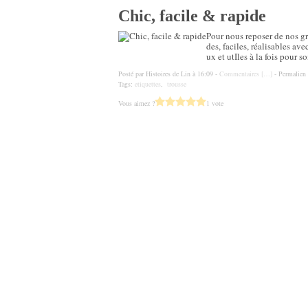
Chic, facile & rapide
Pour nous reposer de nos g
des, faciles, réalisables ave
ux et utIles à la fois pour so
Posté par Histoires de Lin à 16:09 -
Commentaires [
…
]
- Permalien 
Tags:
etiquettes
,
trousse
Vous aimez ?
1 vote