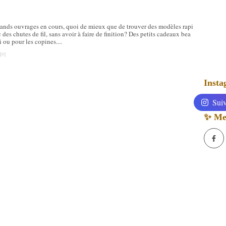
rands ouvrages en cours, quoi de mieux que de trouver des modèles rapi
c des chutes de fil, sans avoir à faire de finition? Des petits cadeaux bea
i ou pour les copines....
[
#
]
Inst
Suiv
✨ Mes