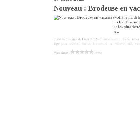
Nouveau : Brodeuse en va
Voilà le modèl
ns broderie ne 
is les plus do
e...
Posté par Histoires de Lin à 08:02 -
Commentaires [
…
]
- Permalien 
Tags:
point de croix
,
trousse
,
histoires de lin
,
broderie
,
mer
,
vac
Vous aimez ?
0 vote