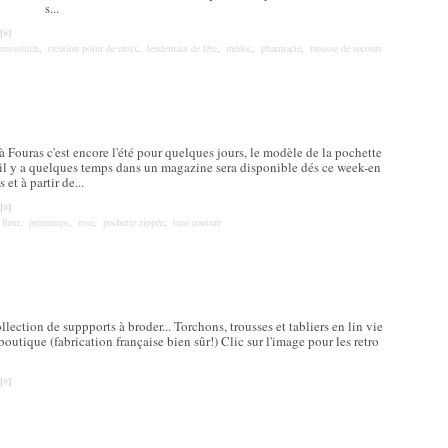
s...
[
#
]
crossstitch
,
création point de croix
,
lendemain de fête
,
médoc
,
pharmacie
,
trousse de secours
Fouras c'est encore l'été pour quelques jours, le modèle de la pochette
il y a quelques temps dans un magazine sera disponible dés ce week-en
et à partir de...
[
#
]
,
fleur
,
printemps
,
rose
,
pochette zippée
,
tuto couture
llection de suppports à broder... Torchons, trousses et tabliers en lin vie
boutique (fabrication française bien sûr!) Clic sur l'image pour les retro
[
#
]