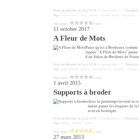
Posté par Histoires de Lin à 07:29 -
Commentaires [
…
]
- Permalien 
Tags:
point de croix
,
tuto
,
trousse
,
histoires de lin
,
diagramme
,
Vous aimez ?
0 vote
11 octobre 2017
A Fleur de Mots
Parce qu'ici à Bordeaux comme à 
zippée "A Fleur de Mots" parue 
d au Salon de Broderie de Fouras 
Posté par Histoires de Lin à 18:38 -
Commentaires [
…
]
- Permalien 
Tags:
point de croix
,
trousse
,
histoires de lin
,
broderie
,
zweigart
Vous aimez ?
0 vote
1 avril 2015
Supports à broder
Avec le printemps revient la co
nnent garnir les étagères de la 
uver en boutique
Posté par Histoires de Lin à 16:40 -
Commentaires [
…
]
- Permalien 
Tags:
trousse
,
torchon
,
tablier
Vous aimez ?
1 vote
27 mars 2013