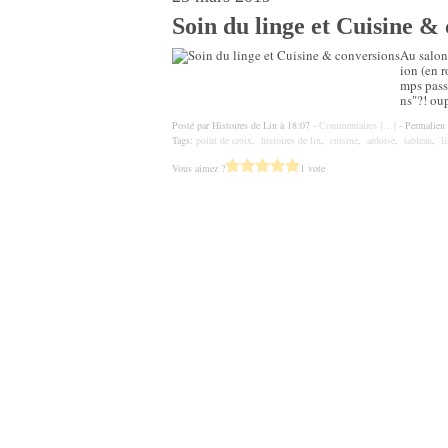
Soin du linge et Cuisine &
Au salon 
ion (en 
mps passe
ns"?! oup
Posté par Histoires de Lin à 18:07 -
Commentaires [
…
]
- Permalien 
Tags:
point de croix
,
histoires de lin
,
cuisine
,
ardoise
,
tableau
,
l
Vous aimez ?
1 vote