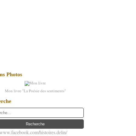
ms Photos
Mon livre "La Poésie des sentiments"
erche
//www.facebook.com/histoires.delin/