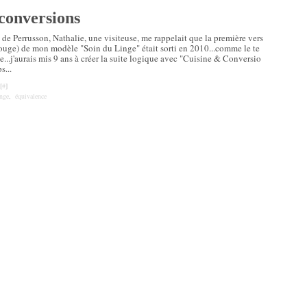
 conversions
de Perrusson, Nathalie, une visiteuse, me rappelait que la première vers
rouge) de mon modèle "Soin du Linge" était sorti en 2010...comme le te
...j'aurais mis 9 ans à créer la suite logique avec "Cuisine & Conversio
s...
[
#
]
inge
,
équivalence