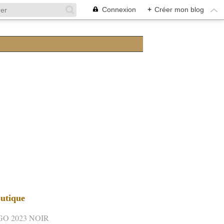
Connexion
+
Créer mon blog
utique