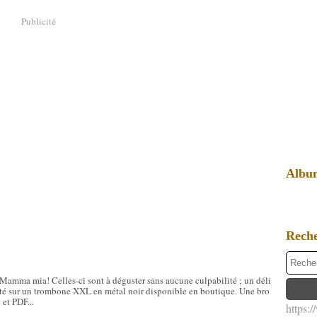
Publicité
Albu
Rech
, Mamma mia! Celles-ci sont à déguster sans aucune culpabilité ; un déli
nté sur un trombone XXL en métal noir disponible en boutique. Une bro
et PDF...
https: