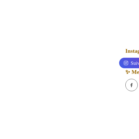
Inst
Suiv
✨ Mes