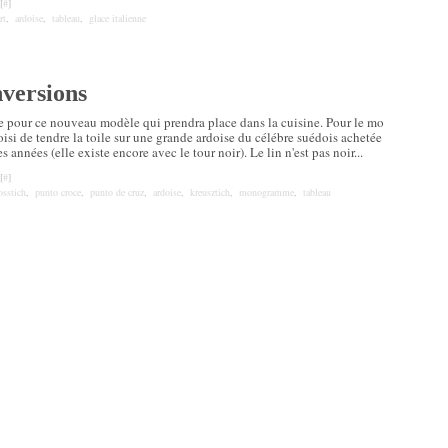
[
#
]
rt
,
ardoise
,
tableau
,
glace italienne
versions
e pour ce nouveau modèle qui prendra place dans la cuisine. Pour le mo
hoisi de tendre la toile sur une grande ardoise du célébre suédois achetée
s années (elle existe encore avec le tour noir). Le lin n'est pas noir...
[
#
]
osstich
,
punto croce
,
punto de cruz
,
ardoise
,
kreusztich
,
monogramme
,
tableau