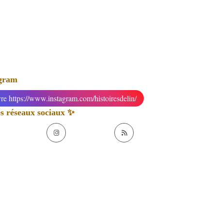
agram
re https://www.instagram.com/histoiresdelin/
 réseaux sociaux ✨