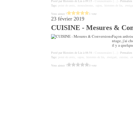
Posté par Histoires de Lin à 09:15 -
Commentaires [
…
]
- Permalien 
Tags:
point de croix
,
monochrome
,
sajou
,
histoires de lin
,
zweiga
Vous aimez ?
1 vote
23 février 2019
CUISINE - Mesures & Con
Façon ardois
ntage, j'ai c
il y a quelque
Posté par Histoires de Lin à 08:54 -
Commentaires [
…
]
- Permalien 
Tags:
point de croix
,
sajou
,
histoires de lin
,
zweigart
,
cuisine
,
cr
Vous aimez ?
0 vote