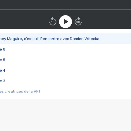
bey Maguire, c'est lui ! Rencontre avec Damien Witecka
e 6
e 5
e 4
e 3
s créatrices de la VF !
e 2
e 1
e Mektoub My Love arrive enfin ! Rencontre avec Shaïn Boumedine et Sal