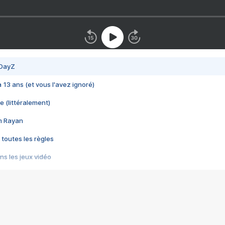
 DayZ
 a 13 ans (et vous l'avez ignoré)
e (littéralement)
im Rayan
 toutes les règles
s les jeux vidéo
us choquant de Rockstar ? - Le scandale BULLY
e plus moche de Steam
du RÊVE tourne au CAUCHEMAR