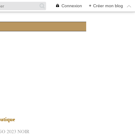
Connexion
+
Créer mon blog
utique