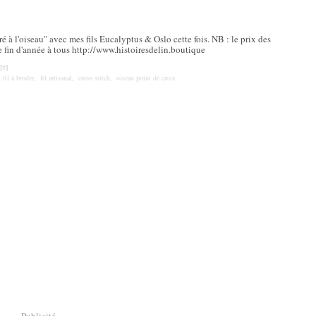
é à l'oiseau" avec mes fils Eucalyptus & Oslo cette fois. NB : le prix des
e fin d'année à tous http://www.histoiresdelin.boutique
[
#
]
,
fil à broder
,
fil artisanal
,
cross stitch
,
oiseau point de croix
Publicité