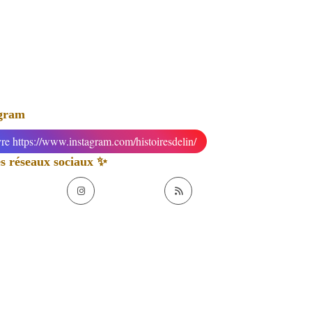
agram
re https://www.instagram.com/histoiresdelin/
 réseaux sociaux ✨