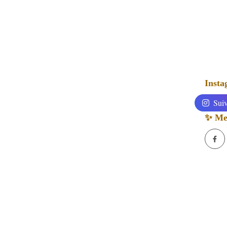
Inst
Suiv
✨ Mes