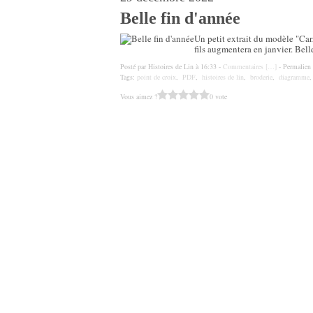
Belle fin d'année
Un petit extrait du modèle "Carr
fils augmentera en janvier. Bell
Posté par Histoires de Lin à 16:33 -
Commentaires [
…
]
- Permalien 
Tags:
point de croix
,
PDF
,
histoires de lin
,
broderie
,
diagramme
Vous aimez ?
0 vote