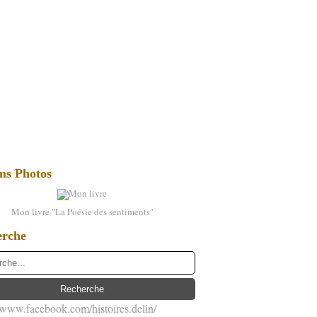
ms Photos
Mon livre "La Poésie des sentiments"
erche
//www.facebook.com/histoires.delin/