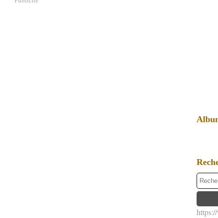
Albu
Rech
https: