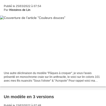
Publié le 25/03/2022 à 07:54
Par
Histoires de Lin
Une autre déclinaison du modèle "Pâques à croquer", je vous l'avais
présenté en monochrome craie sur lin anthracite, le voici sur lin coloris 101
avec mes fils nuancés "Sous l'olivier" & "Acropole" Pour rappel voici ma
première version Et les 2 nouvelles...
Un modèle en 3 versions
Publié le 15/03/2022 à 07:48