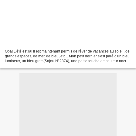
Opa! L'été est là! Il est maintenant permis de rêver de vacances au soleil, de
grands espaces, de mer, de bleu, etc... Mon petit dernier s'est paré d'un bleu
lumineux, un bleu grec (Sajou N°2874), une petite touche de couleur nacre
et des pompons. (version...