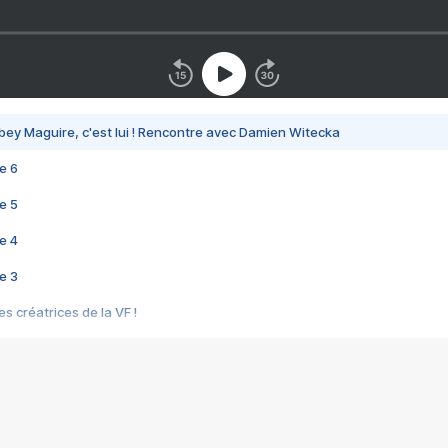
bey Maguire, c'est lui ! Rencontre avec Damien Witecka
e 6
e 5
e 4
e 3
s créatrices de la VF !
e 2
e 1
e Mektoub My Love arrive enfin ! Rencontre avec Shaïn Boumedine et Sal