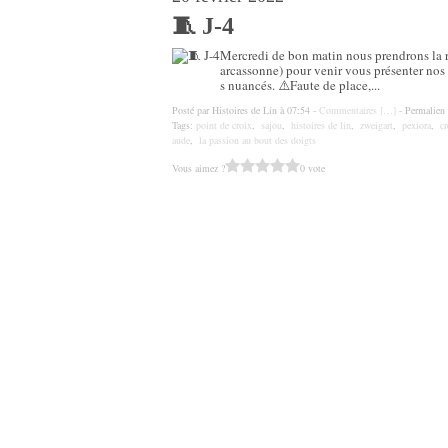
🧵 J-4
Mercredi de bon matin nous prendrons la r
arcassonne) pour venir vous présenter nos 
s nuancés. ⚠️Faute de place,...
Posté par Histoires de Lin à 07:54 -
Commentaires [
…
]
- Permalien 
Tags:
point de croix
,
sajou
,
histoires de lin
,
zweigart
,
pexiora
,
cr
aude
,
la passion au bout des doigts
Vous aimez ?
0 vote