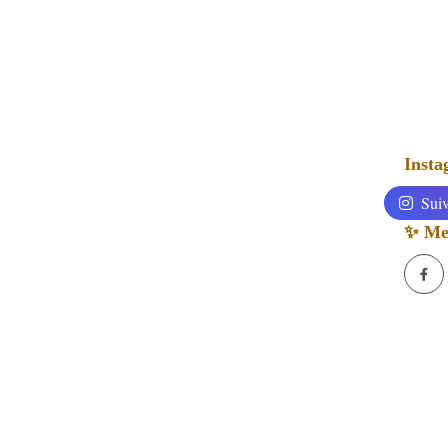
Inst
Suiv
✨ Mes