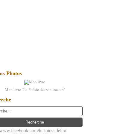
ms Photos
Mon livre "La Poésie des sentiments"
erche
//www.facebook.com/histoires.delin/