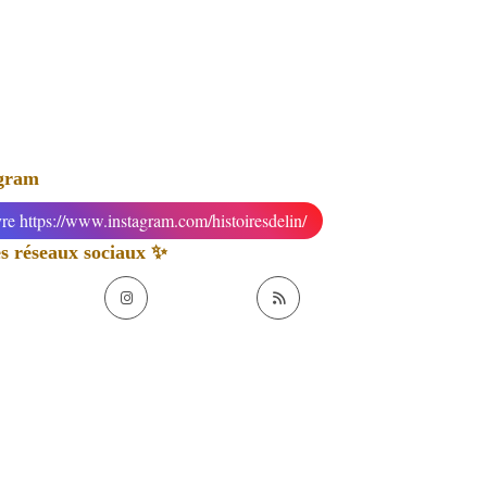
agram
re https://www.instagram.com/histoiresdelin/
 réseaux sociaux ✨