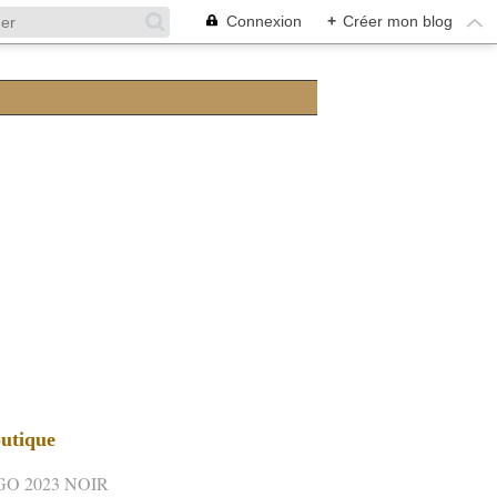
Connexion
+
Créer mon blog
utique