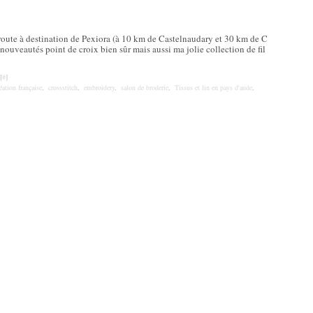
oute à destination de Pexiora (à 10 km de Castelnaudary et 30 km de C
nouveautés point de croix bien sûr mais aussi ma jolie collection de fil
[
#
]
éation française
,
crossstitch
,
embroidery
,
salon de broderie
,
Tissus et lin en pays d'aude
,