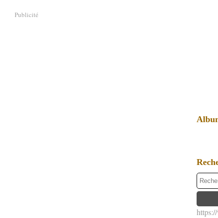
Publicité
Albu
Rech
https: