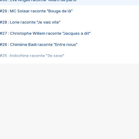
#29 : MC Solaar raconte "Bouge de là"
28 : Lorie raconte "Je vais vite"
#27 : Christophe Willem raconte "Jacques a dit"
#26 : Chimène Badi raconte "Entre nous"
#25 : Indochine raconte "3e sexe"
#24 : Zaho raconte "C'est chelou"
#23 : Patrick Bruel raconte "Au café des délices"
#22 : Kyo raconte "Le chemin"
#21 : Nolwenn Leroy raconte "Cassé"
#20 : Patrick Hernandez raconte "Born to be alive"
#19 : Lorie raconte "Près de moi"
#18 : Michael Jones raconte "A nos actes manqués" (avec Jean-Jacque