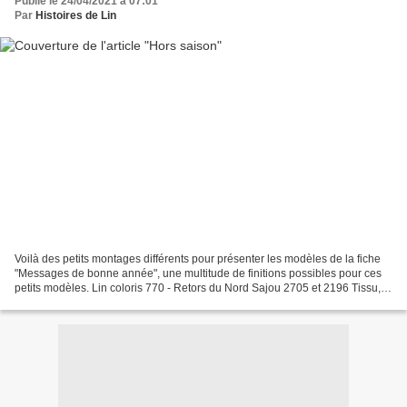
Publié le 24/04/2021 à 07:01
Par
Histoires de Lin
Voilà des petits montages différents pour présenter les modèles de la fiche
"Messages de bonne année", une multitude de finitions possibles pour ces
petits modèles. Lin coloris 770 - Retors du Nord Sajou 2705 et 2196 Tissu,
ruban et cordonnet trouvés...