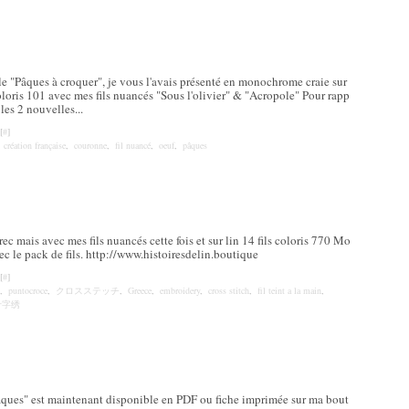
e "Pâques à croquer", je vous l'avais présenté en monochrome craie sur
 coloris 101 avec mes fils nuancés "Sous l'olivier" & "Acropole" Pour rapp
les 2 nouvelles...
[
#
]
,
création française
,
couronne
,
fil nuancé
,
oeuf
,
pâques
 mais avec mes fils nuancés cette fois et sur lin 14 fils coloris 770 Mo
ec le pack de fils. http://www.histoiresdelin.boutique
[
#
]
,
puntocroce
,
クロスステッチ
,
Greece
,
embroidery
,
cross stitch
,
fil teint a la main
,
十字绣
ques" est maintenant disponible en PDF ou fiche imprimée sur ma bout