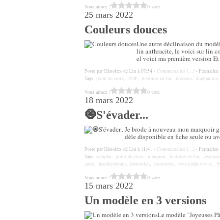
Vous aimez ?
0 vote
25 mars 2022
Couleurs douces
Une autre déclinaison du modèl
lin anthracite, le voici sur lin
el voici ma première version Et 
Posté par Histoires de Lin à 07:54 -
Commentaires [
…
]
- Permalien 
Tags:
point de croix
,
PDF
,
histoires de lin
,
broderie
,
diagramme
Vous aimez ?
0 vote
18 mars 2022
🧿S'évader...
Je brode à nouveau mon marquoir grec
dèle disponible en fiche seule ou av
Posté par Histoires de Lin à 11:41 -
Commentaires [
…
]
- Permalien 
Tags:
sampler
,
point de croix
,
marquoir
,
histoires de lin
,
zweigart
grece
,
handdyedyarn
,
kreuzstich
,
kruissteek
,
σταυροβελονιά
,
Vous aimez ?
0 vote
15 mars 2022
Un modèle en 3 versions
Le modèle "Joyeuses Pâ