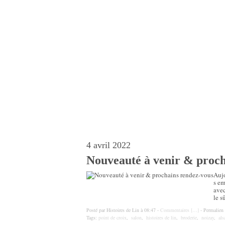
4 avril 2022
Nouveauté à venir & proch
Aujo
s em
avec
le s
Posté par Histoires de Lin à 08:47 -
Commentaires [
…
]
- Permalien 
Tags:
point de croix
,
salon
,
histoires de lin
,
broderie
,
noizay
,
als