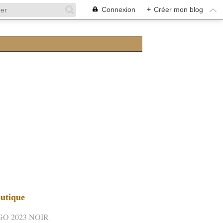
Connexion
+
Créer mon blog
utique