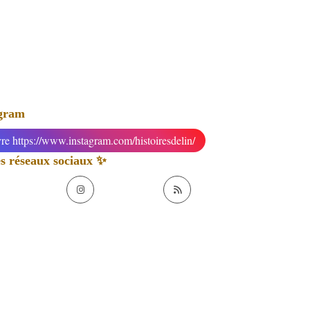
agram
re https://www.instagram.com/histoiresdelin/
 réseaux sociaux ✨