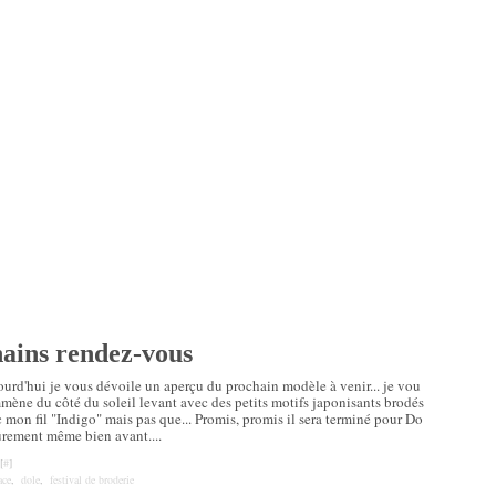
ains rendez-vous
urd'hui je vous dévoile un aperçu du prochain modèle à venir... je vou
mène du côté du soleil levant avec des petits motifs japonisants brodés
 mon fil "Indigo" mais pas que... Promis, promis il sera terminé pour Do
ûrement même bien avant....
[
#
]
ace
,
dole
,
festival de broderie