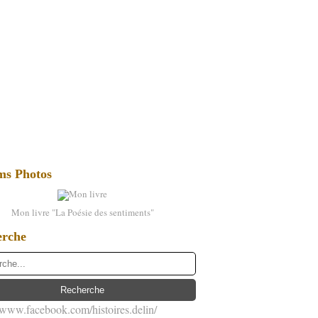
ms Photos
Mon livre "La Poésie des sentiments"
erche
//www.facebook.com/histoires.delin/