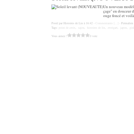
Un nouveau modèle 
çage" en douceur d
ouge foncé et voilà 
Posté par Histoires de Lin à 16:42 -
Commentaires [
…
]
- Permalien 
Tags:
point de croix
,
sajou
,
histoires de lin
,
zweigart
,
japon
,
gin
Vous aimez ?
0 vote