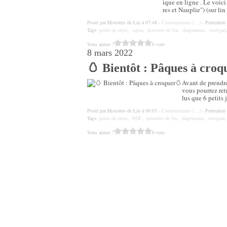
ique en ligne . Le voici
res et Nauplie") (sur li
Posté par Histoires de Lin à 07:48 -
Commentaires [
…
]
- Permalien 
Tags:
point de croix
,
sajou
,
histoires de lin
,
diagramme
,
zweigart
Vous aimez ?
0 vote
8 mars 2022
🥚 Bientôt : Pâques à croq
Avant de prendre
vous pourrez ret
lus que 6 petits j
Posté par Histoires de Lin à 08:03 -
Commentaires [
…
]
- Permalien 
Tags:
point de croix
,
PDF
,
histoires de lin
,
diagramme
,
zweigart
Vous aimez ?
0 vote