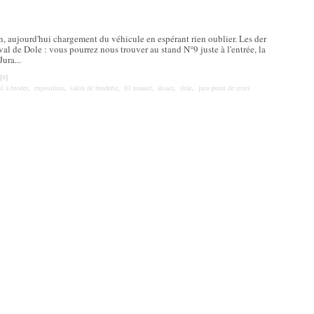
in, aujourd'hui chargement du véhicule en espérant rien oublier. Les der
val de Dole : vous pourrez nous trouver au stand N°9 juste à l'entrée, la
Jura...
[
#
]
il à broder
,
exposition
,
salon de broderie
,
fil nuancé
,
alsace
,
dole
,
jura point de croix