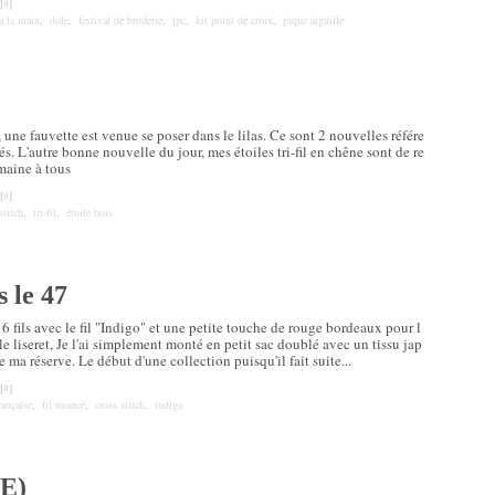
[
#
]
 a la main
,
dole
,
festival de broderie
,
jpc
,
kit point de croix
,
pique aiguille
 une fauvette est venue se poser dans le lilas. Ce sont 2 nouvelles référe
s. L'autre bonne nouvelle du jour, mes étoiles tri-fil en chêne sont de re
maine à tous
[
#
]
stitch
,
tri-fil
,
étoile bois
s le 47
16 fils avec le fil "Indigo" et une petite touche de rouge bordeaux pour l
le liseret, Je l'ai simplement monté en petit sac doublé avec un tissu jap
e ma réserve. Le début d'une collection puisqu'il fait suite...
[
#
]
rançaise
,
fil nuancé
,
cross stitch
,
indigo
E)