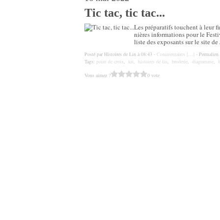
Tic tac, tic tac...
Les préparatifs touchent à leur f
nières informations pour le Festi
liste des exposants sur le site de 
Posté par Histoires de Lin à 08:43 -
Commentaires [
…
]
- Permalien 
Tags:
point de croix
,
kit
,
histoires de lin
,
broderie
,
diagramme
,
f
Vous aimez ?
0 vote