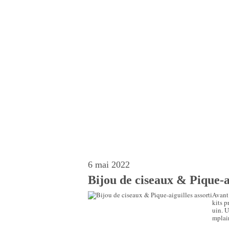
6 mai 2022
Bijou de ciseaux & Pique-ai
Avant 
kits 
uin. 
mplair