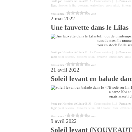
Posté par Histoires de Lin à 09:16 -
Commentaires [
…
]
- Permalien 
Tags:
histoires de lin
,
zweigart
,
embroidery
,
cross stitch
,
fil teint
Vous aimez ?
0 vote
2 mai 2022
Une fauvette dans le Lilas
Joli jour de printemps,
nces de mes fils nuancé
tour en stock Belle se
Posté par Histoires de Lin à 11:19 -
Commentaires [
…
]
- Permalien 
Tags:
point de croix
,
histoires de lin
,
broderie
,
embroidery
,
cross 
Vous aimez ?
0 vote
21 avril 2022
Soleil levant en balade dan
Brodé sur lin 
a carpe Koï et 
onais assorti d
Posté par Histoires de Lin à 08:39 -
Commentaires [
…
]
- Permalien 
Tags:
point de croix
,
histoires de lin
,
fil à broder
,
bleu
,
création f
Vous aimez ?
0 vote
9 avril 2022
Soleil levant (NOUVEAUT