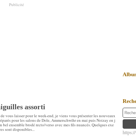
Publicité
Albu
Rech
guilles assorti
de vous laisser pour le week-end, je viens vous présenter les nouveaux
préparés pour les salons de Dole, Ammerschwihr en mai puis Noizay en j
Un bel ensemble brodé recto/verso avec mes fils nuancés. Quelques exe
es sont disponibles...
https: