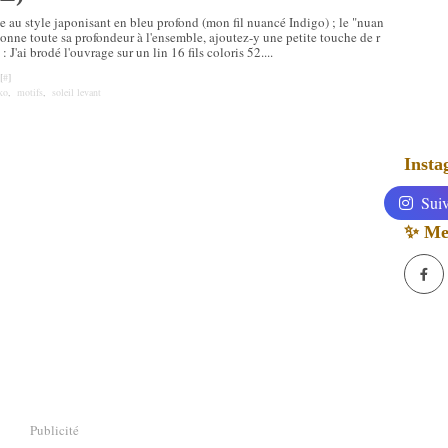
au style japonisant en bleu profond (mon fil nuancé Indigo) ; le "nuan
onne toute sa profondeur à l'ensemble, ajoutez-y une petite touche de r
: J'ai brodé l'ouvrage sur un lin 16 fils coloris 52....
[
#
]
ko
,
motifs
,
soleil levant
Inst
Suiv
✨ Mes
Publicité