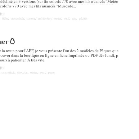
 décliné en 3 versions (sur lin coloris 770 avec mes fils nuancés "Météo
n coloris 770 avec mes fils nuancés "Muscade...
[
#
]
,
fiche
,
crossstitch
,
pattern
,
embroidery
,
easter
,
oeuf
,
egg
,
pâques
uer🥚
 la route pour l'AEF, je vous présente l'un des 2 modèles de Pâques que
rouver dans la boutique en ligne en fiche imprimée ou PDF dès lundi, p
ours à patienter. A très vite
[
#
]
,
crossstitch
,
chocolat
,
easter
,
oeuf
,
paues