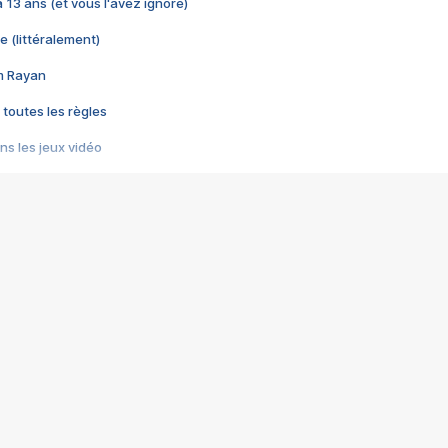
 a 13 ans (et vous l'avez ignoré)
e (littéralement)
im Rayan
 toutes les règles
s les jeux vidéo
us choquant de Rockstar ? - Le scandale BULLY
e plus moche de Steam
du RÊVE tourne au CAUCHEMAR
pendant 8 heures
it… à tort
umiliés par un jeu vidéo
ire - Final Fantasy 8
ti un empire - Age of Empires