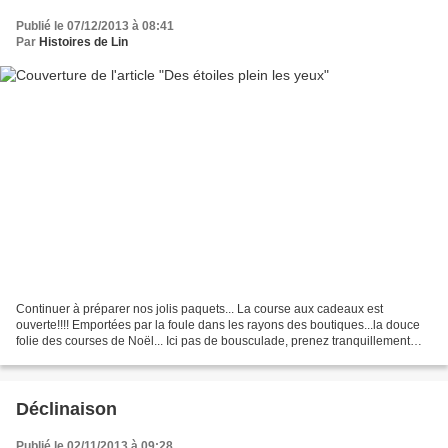
Publié le 07/12/2013 à 08:41
Par
Histoires de Lin
Continuer à préparer nos jolis paquets... La course aux cadeaux est
ouverte!!!! Emportées par la foule dans les rayons des boutiques...la douce
folie des courses de Noël... Ici pas de bousculade, prenez tranquillement
votre étiquette et imprimez la à...
Déclinaison
Publié le 02/11/2013 à 09:28