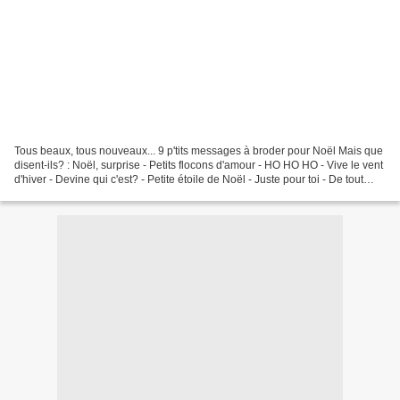
Tous beaux, tous nouveaux... 9 p'tits messages à broder pour Noël Mais que
disent-ils? : Noël, surprise - Petits flocons d'amour - HO HO HO - Vive le vent
d'hiver - Devine qui c'est? - Petite étoile de Noël - Juste pour toi - De tout
mon coeur - Concentré...