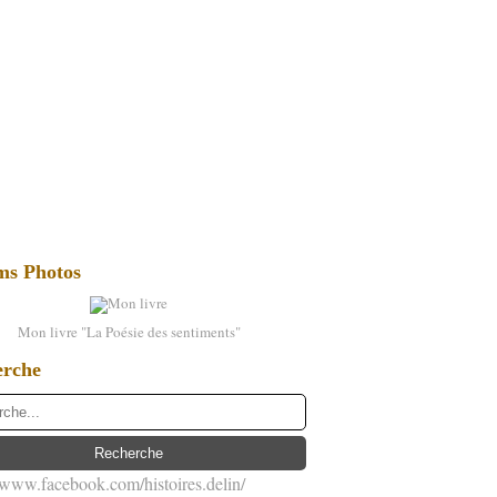
ms Photos
Mon livre "La Poésie des sentiments"
erche
//www.facebook.com/histoires.delin/