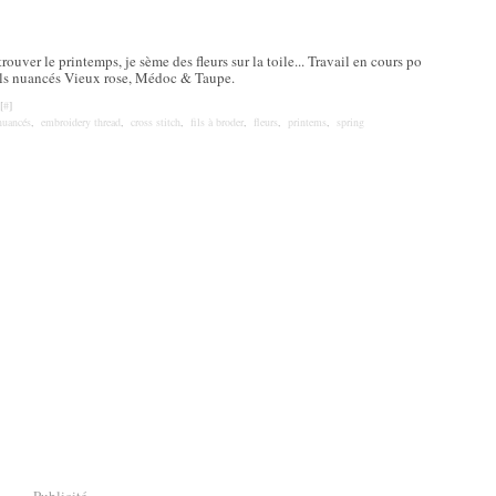
ver le printemps, je sème des fleurs sur la toile... Travail en cours po
ils nuancés Vieux rose, Médoc & Taupe.
[
#
]
 nuancés
,
embroidery thread
,
cross stitch
,
fils à broder
,
fleurs
,
printems
,
spring
Publicité