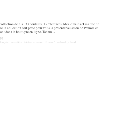
ollection de fils ; 33 couleurs, 33 références. Mes 2 mains et ma tête on
que la collection soit prête pour vous la présenter au salon de Pexiora et
ant dans la boutique en ligne. Tadam,...
[
#
]
française
,
crossstitch
,
teinture artisanale
,
fil nuancé
,
embroidery thread