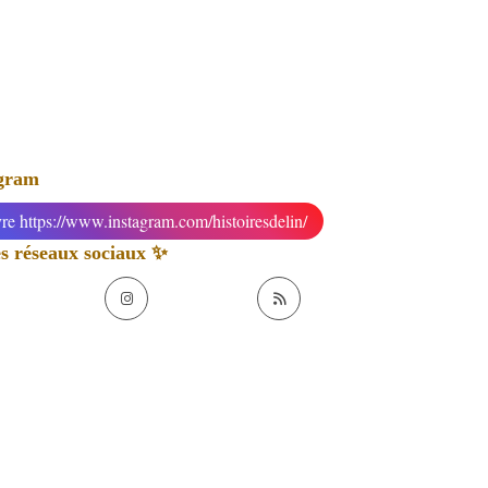
agram
re https://www.instagram.com/histoiresdelin/
 réseaux sociaux ✨