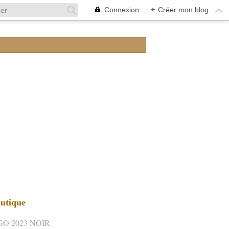
Connexion
+
Créer mon blog
utique