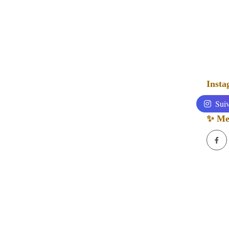
Inst
Suiv
✨ Mes