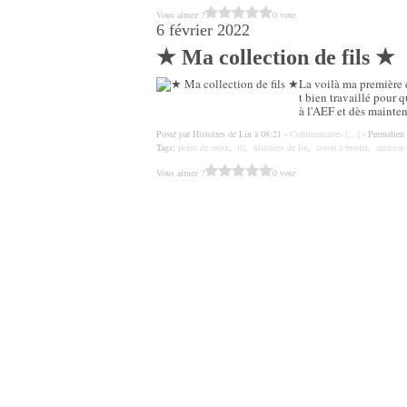
Vous aimez ?
0 vote
6 février 2022
★ Ma collection de fils ★
La voilà ma première c
t bien travaillé pour 
à l'AEF et dès mainten
Posté par Histoires de Lin à 08:21 -
Commentaires [
…
]
- Permalien 
Tags:
point de croix
,
fil
,
histoires de lin
,
coton à broder
,
création 
Vous aimez ?
0 vote