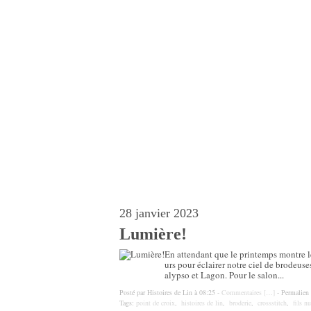
28 janvier 2023
Lumière!
En attendant que le printemps montre le
urs pour éclairer notre ciel de brodeuse
alypso et Lagon. Pour le salon...
Posté par Histoires de Lin à 08:25 -
Commentaires [
…
]
- Permalien 
Tags:
point de croix
,
histoires de lin
,
broderie
,
crossstitch
,
fils n