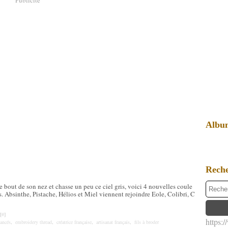
Albu
Rech
 bout de son nez et chasse un peu ce ciel gris, voici 4 nouvelles coule
s. Absinthe, Pistache, Hélios et Miel viennent rejoindre Eole, Colibri, C
[
#
]
https:
uancés
,
embroidery thread
,
créatrice française
,
artisanat français
,
fils à broder