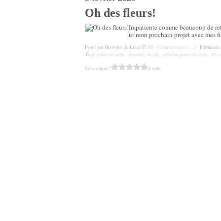
Oh des fleurs!
Impatiente comme beaucoup de retrou
ur mon prochain projet avec mes f
Posté par Histoires de Lin à 07:03 -
Commentaires [
…
]
- Permalien 
Tags:
point de croix
,
histoires de lin
,
création point de croix
,
fils
Vous aimez ?
0 vote