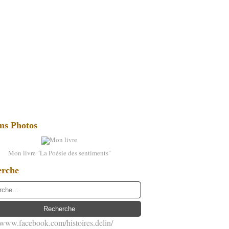
ms Photos
Mon livre "La Poésie des sentiments"
erche
//www.facebook.com/histoires.delin/