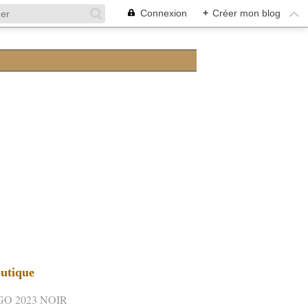
Connexion
+
Créer mon blog
utique