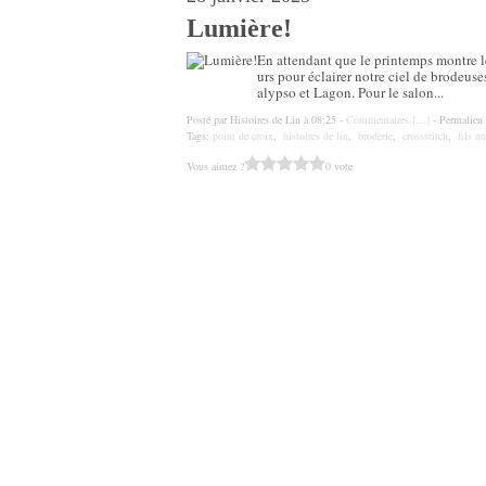
Lumière!
En attendant que le printemps montre le
urs pour éclairer notre ciel de brodeuse
alypso et Lagon. Pour le salon...
Posté par Histoires de Lin à 08:25 -
Commentaires [
…
]
- Permalien 
Tags:
point de croix
,
histoires de lin
,
broderie
,
crossstitch
,
fils n
Vous aimez ?
0 vote