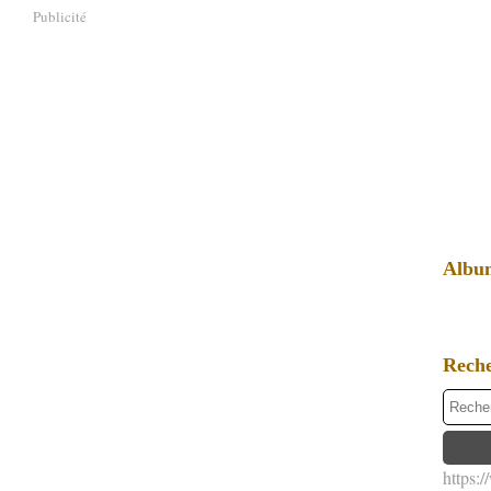
Publicité
Albu
Rech
https: