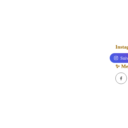
Inst
Suiv
✨ Mes