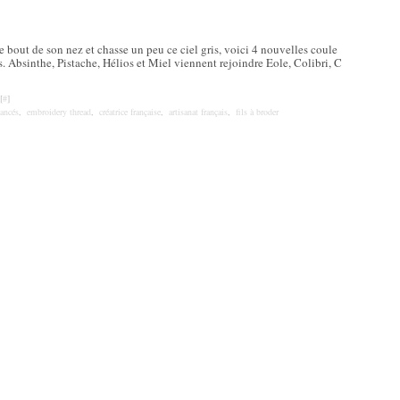
 bout de son nez et chasse un peu ce ciel gris, voici 4 nouvelles coule
s. Absinthe, Pistache, Hélios et Miel viennent rejoindre Eole, Colibri, C
[
#
]
uancés
,
embroidery thread
,
créatrice française
,
artisanat français
,
fils à broder