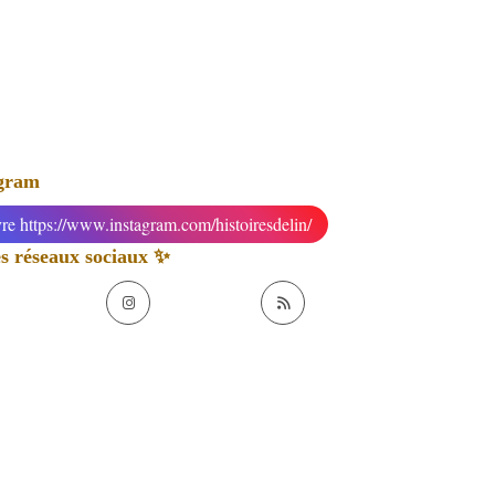
agram
re https://www.instagram.com/histoiresdelin/
 réseaux sociaux ✨