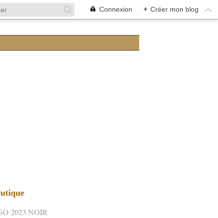
Connexion
+
Créer mon blog
utique