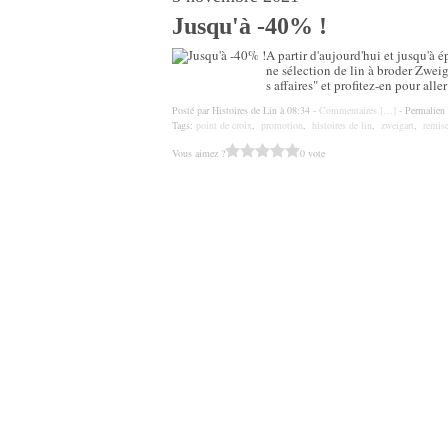
Jusqu'à -40% !
A partir d'aujourd'hui et jusqu'à 
ne sélection de lin à broder Zwei
s affaires" et profitez-en pour aller 
Posté par Histoires de Lin à 08:34 -
Commentaires [
…
]
- Permalien 
Tags:
point de croix
,
promotion
,
histoires de lin
,
zweigart
,
remis
Vous aimez ?
0 vote