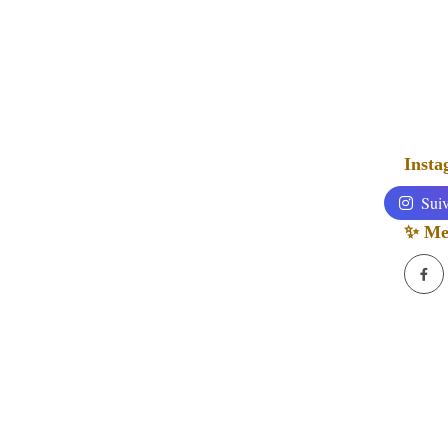
Inst
Suiv
✨ Mes