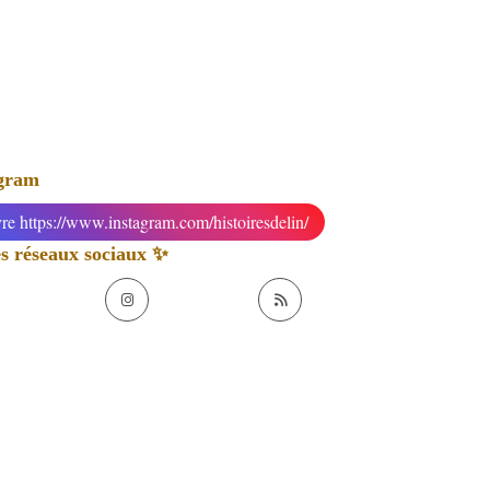
agram
re https://www.instagram.com/histoiresdelin/
 réseaux sociaux ✨