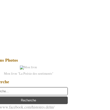
ms Photos
Mon livre "La Poésie des sentiments"
erche
//www.facebook.com/histoires.delin/