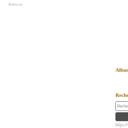
Publicité
Albu
Rech
https: