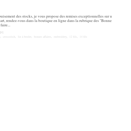
épuisement des stocks, je vous propose des remises exceptionnelles sur u
gart, rendez-vous dans la boutique en ligne dans la rubrique des "Bonne
faire...
[
#
]
e
,
crossstitch
,
lin à broder
,
bonnes affaires
,
embroidery
,
12 fils
,
14 fils