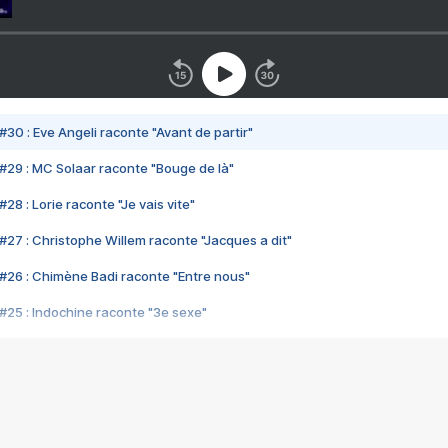
#30 : Eve Angeli raconte "Avant de partir"
#29 : MC Solaar raconte "Bouge de là"
28 : Lorie raconte "Je vais vite"
#27 : Christophe Willem raconte "Jacques a dit"
#26 : Chimène Badi raconte "Entre nous"
#25 : Indochine raconte "3e sexe"
#24 : Zaho raconte "C'est chelou"
#23 : Patrick Bruel raconte "Au café des délices"
#22 : Kyo raconte "Le chemin"