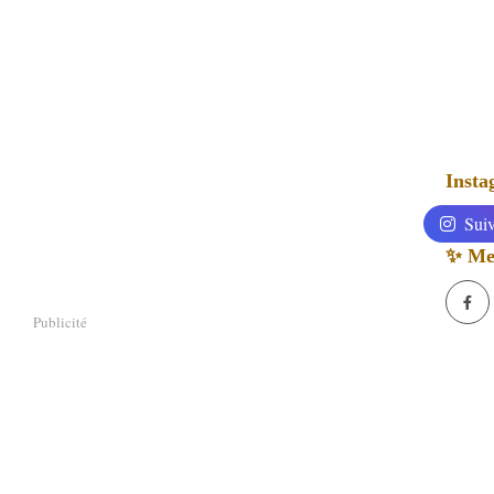
Inst
Suiv
✨ Mes
Publicité