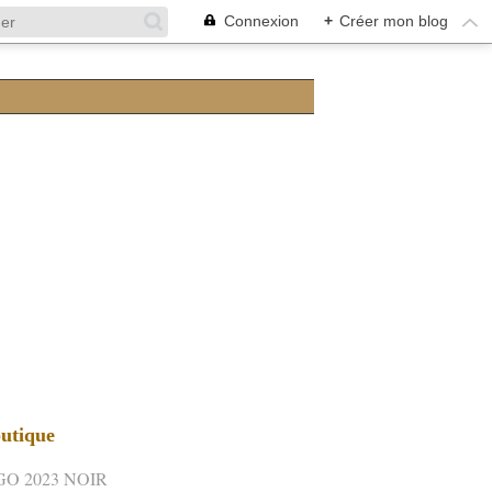
Connexion
+
Créer mon blog
utique