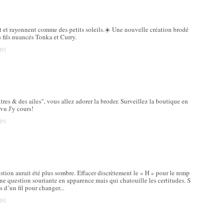
nt et rayonnent comme des petits soleils.☀️ Une nouvelle création brodé
s fils nuancés Tonka et Curry.
[
#
]
res & des ailes", vous allez adorer la broder. Surveillez la boutique en
évu J'y cours!
[
#
]
tion aurait été plus sombre. Effacer discrètement le « H » pour le remp
 une question souriante en apparence mais qui chatouille les certitudes. S
is d’un fil pour changer...
[
#
]