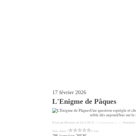
17 février 2026
L'Enigme de Pâques
Une question espiègle et cho
nible dès aujourd'hui sur le 
Posté par Histoires de Lin à 08:42 -
Commentaires [
…
]
- Permalien 
Vous aimez ?
0 vote