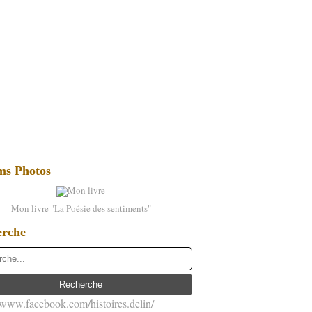
ms Photos
Mon livre "La Poésie des sentiments"
erche
//www.facebook.com/histoires.delin/