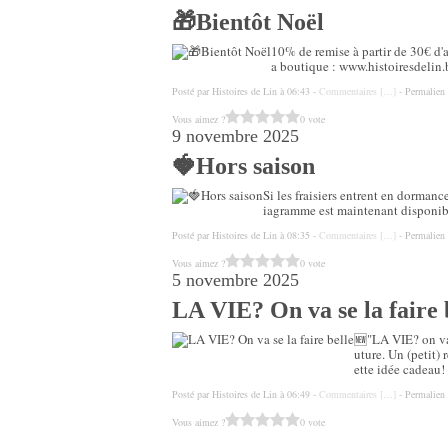
🎁Bientôt Noël
10% de remise à partir de 30€ d'a
a boutique : www.histoiresdelin
Posté par Histoires de Lin à 06:43 -
Commentaires [
…
]
- Permalien 
Vous aimez ?
0 vote
9 novembre 2025
🍓Hors saison
Si les fraisiers entrent en dormance
iagramme est maintenant disponibl
Posté par Histoires de Lin à 08:35 -
Commentaires [
…
]
- Permalien 
Vous aimez ?
0 vote
5 novembre 2025
LA VIE? On va se la faire 
🆕"LA VIE? on va 
uture. Un (petit) 
ette idée cadeau!
Posté par Histoires de Lin à 06:49 -
Commentaires [
…
]
- Permalien 
Vous aimez ?
0 vote