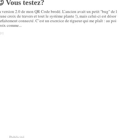
😉 Vous testez?
a version 2.0 de mon QR Code brodé. L’ancien avait un petit "bug" de l
(une croix de travers et tout le système plante !), mais celui-ci est désor
rfaitement connecté. C’est un exercice de rigueur qui me plaît : au poi
roix comme...
[
#
]
Publicité