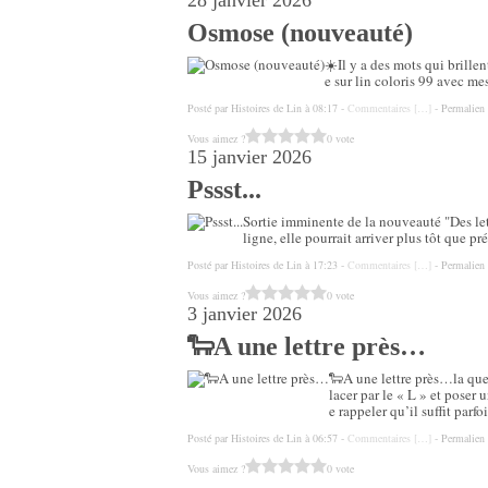
28 janvier 2026
Osmose (nouveauté)
☀️Il y a des mots qui brille
e sur lin coloris 99 avec me
Posté par Histoires de Lin à 08:17 -
Commentaires [
…
]
- Permalien 
Vous aimez ?
0 vote
15 janvier 2026
Pssst...
Sortie imminente de la nouveauté "Des lett
ligne, elle pourrait arriver plus tôt que pr
Posté par Histoires de Lin à 17:23 -
Commentaires [
…
]
- Permalien 
Vous aimez ?
0 vote
3 janvier 2026
🐑A une lettre près…
🐑A une lettre près…la ques
lacer par le « L » et poser
e rappeler qu’il suffit parfo
Posté par Histoires de Lin à 06:57 -
Commentaires [
…
]
- Permalien 
Vous aimez ?
0 vote