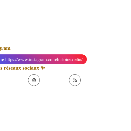
agram
re https://www.instagram.com/histoiresdelin/
 réseaux sociaux ✨