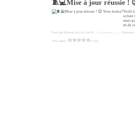
🧵💻Mise à jour réussie ! 
Voilà l
ecture 
mais pa
nt de c
Posté par Histoires de Lin à 06:09 -
Commentaires [
…
]
- Permalien 
Vous aimez ?
0 vote