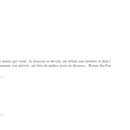
 année qui vient...la douceur se devine, un détail, une lumière et déjà l
rmure son arrivée...un brin de malice juste en dessous... Bonne fin d'an
[
#
]
[
#
]