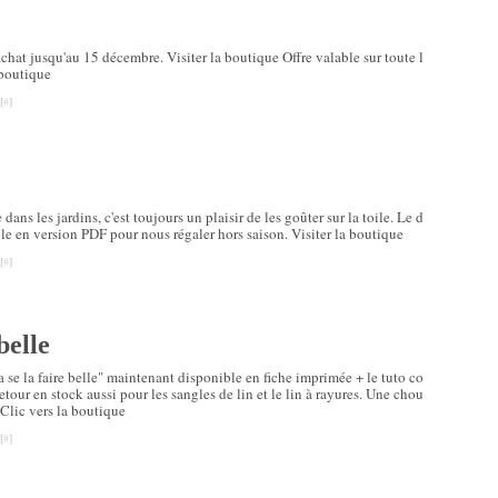
chat jusqu'au 15 décembre. Visiter la boutique Offre valable sur toute l
.boutique
[
#
]
 dans les jardins, c'est toujours un plaisir de les goûter sur la toile. Le d
e en version PDF pour nous régaler hors saison. Visiter la boutique
[
#
]
belle
se la faire belle" maintenant disponible en fiche imprimée + le tuto co
retour en stock aussi pour les sangles de lin et le lin à rayures. Une chou
 Clic vers la boutique
[
#
]