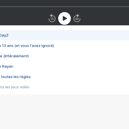
 DayZ
 a 13 ans (et vous l'avez ignoré)
e (littéralement)
im Rayan
 toutes les règles
s les jeux vidéo
us choquant de Rockstar ? - Le scandale BULLY
e plus moche de Steam
du RÊVE tourne au CAUCHEMAR
pendant 8 heures