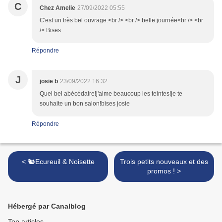
C
Chez Amelie
27/09/2022 05:55
C'est un très bel ouvrage.<br /> <br /> belle journée<br /> <br
/> Bises
Répondre
J
josie b
23/09/2022 16:32
Quel bel abécédaire!j'aime beaucoup les teintes!je te
souhaite un bon salon!bises josie
Répondre
< 🐿︎Ecureuil & Noisette
Trois petits nouveaux et des
promos ! >
Hébergé par Canalblog
Top articles