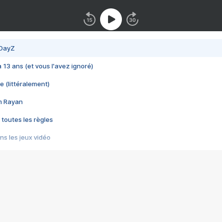
 DayZ
 a 13 ans (et vous l'avez ignoré)
e (littéralement)
im Rayan
 toutes les règles
s les jeux vidéo
us choquant de Rockstar ? - Le scandale BULLY
e plus moche de Steam
du RÊVE tourne au CAUCHEMAR
pendant 8 heures