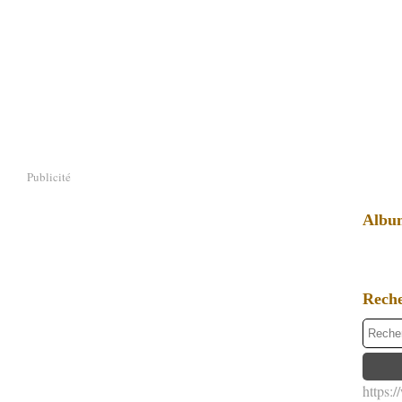
Publicité
Albu
Rech
https: