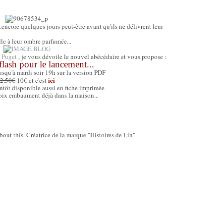
..encore quelques jours peut-être avant qu'ils ne délivrent leur
lle à leur ombre parfumée...
 Puget
, je vous dévoile le nouvel abécédaire et vous propose :
flash pour le lancement...
usqu'à mardi soir 19h sur la version PDF
ici
2.50€
10€ et c'est
ntôt disponible aussi en fiche imprimée
oix embaument déjà dans la maison...
about this. Créatrice de la marque "Histoires de Lin"