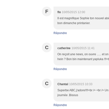
F
flo
10/05/2015 12:00
Il est magnifique Sophie ton nouvel abéc
bon dimanche printanier.
Répondre
C
catherine
10/05/2015 11:41
On reçoit une news, on ouvre ...... et on
hein ? Bon bin maintenant yapluka !!!<b
Répondre
C
Chantal
10/05/2015 10:33
Superbe ABC,j'adore!!!!<br /> <br /> Un 
journée .Bisous
Répondre