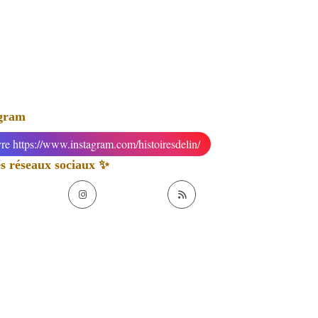
agram
re https://www.instagram.com/histoiresdelin/
 réseaux sociaux ✨