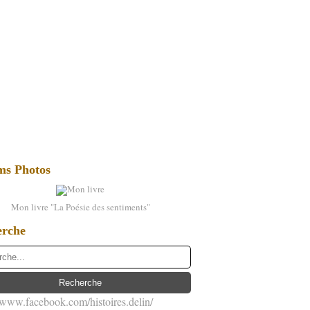
ms Photos
Mon livre "La Poésie des sentiments"
erche
//www.facebook.com/histoires.delin/