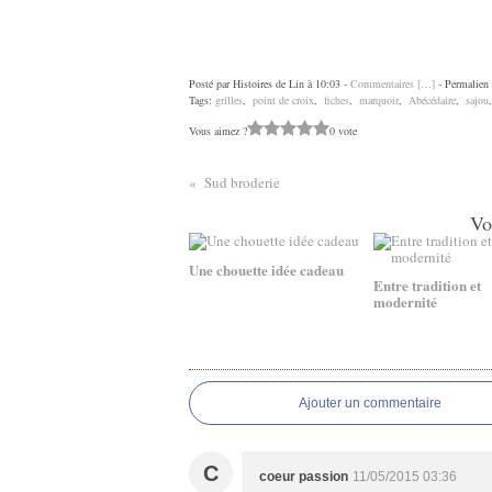
Posté par Histoires de Lin à 10:03 -
Commentaires [
…
]
- Permalien 
Tags:
grilles
,
point de croix
,
fiches
,
marquoir
,
Abécédaire
,
sajou
Vous aimez ?
0 vote
Sud broderie
Vo
Une chouette idée cadeau
Entre tradition et
modernité
Ajouter un commentaire
C
coeur passion
11/05/2015 03:36