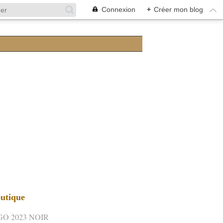
Connexion
+
Créer mon blog
utique