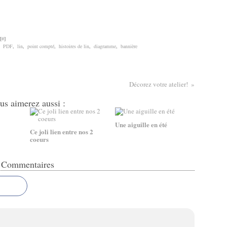
[
#
]
,
PDF
,
lin
,
point compté
,
histoires de lin
,
diagramme
,
bannière
Décorez votre atelier!
us aimerez aussi :
Une aiguille en été
Ce joli lien entre nos 2
coeurs
Commentaires