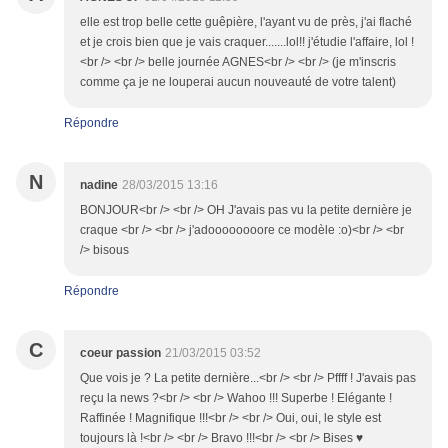
elle est trop belle cette guêpière, l'ayant vu de près, j'ai flaché
et je crois bien que je vais craquer.......lol!! j'étudie l'affaire, lol !
<br /> <br /> belle journée AGNES<br /> <br /> (je m'inscris
comme ça je ne louperai aucun nouveauté de votre talent)
Répondre
N
nadine
28/03/2015 13:16
BONJOUR<br /> <br /> OH J'avais pas vu la petite dernière je
craque <br /> <br /> j'adoooooooore ce modèle :o)<br /> <br
/> bisous
Répondre
C
coeur passion
21/03/2015 03:52
Que vois je ? La petite dernière...<br /> <br /> Pffff ! J'avais pas
reçu la news ?<br /> <br /> Wahoo !!! Superbe ! Elégante !
Raffinée ! Magnifique !!!<br /> <br /> Oui, oui, le style est
toujours là !<br /> <br /> Bravo !!!<br /> <br /> Bises ♥