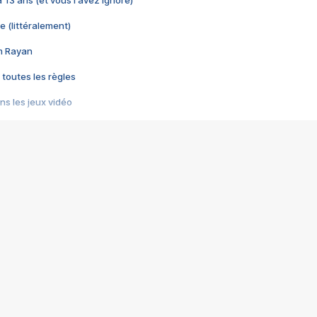
 a 13 ans (et vous l'avez ignoré)
e (littéralement)
im Rayan
 toutes les règles
s les jeux vidéo
us choquant de Rockstar ? - Le scandale BULLY
e plus moche de Steam
du RÊVE tourne au CAUCHEMAR
pendant 8 heures
it… à tort
umiliés par un jeu vidéo
ire - Final Fantasy 8
ti un empire - Age of Empires