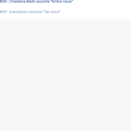
#26 : Chimène Badi raconte "Entre nous"
#25 : Indochine raconte "3e sexe"
#24 : Zaho raconte "C'est chelou"
#23 : Patrick Bruel raconte "Au café des délices"
#22 : Kyo raconte "Le chemin"
#21 : Nolwenn Leroy raconte "Cassé"
#20 : Patrick Hernandez raconte "Born to be alive"
#19 : Lorie raconte "Près de moi"
#18 : Michael Jones raconte "A nos actes manqués" (avec Jean-Jacque
#17 : Khaled raconte "Aïcha"
#16 : Corneille raconte "Parce qu'on vient de loin"
#15 : Indochine raconte "L'aventurier"
14 : Lorie raconte "Sur un air latino"