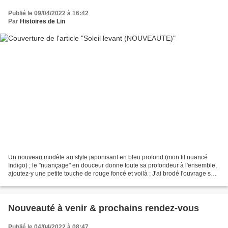
Publié le 09/04/2022 à 16:42
Par
Histoires de Lin
Un nouveau modèle au style japonisant en bleu profond (mon fil nuancé
Indigo) ; le "nuançage" en douceur donne toute sa profondeur à l'ensemble,
ajoutez-y une petite touche de rouge foncé et voilà : J'ai brodé l'ouvrage sur
un lin 16 fils coloris 52....
Nouveauté à venir & prochains rendez-vous
Publié le 04/04/2022 à 08:47