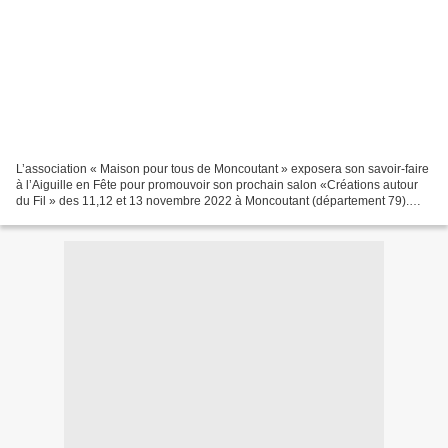
L’association « Maison pour tous de Moncoutant » exposera son savoir-faire
à l’Aiguille en Fête pour promouvoir son prochain salon «Créations autour
du Fil » des 11,12 et 13 novembre 2022 à Moncoutant (département 79).
Dans le cadre de ce projet, 6 créatrices...