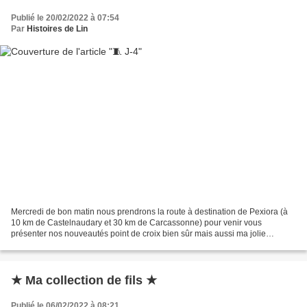
Publié le 20/02/2022 à 07:54
Par
Histoires de Lin
Mercredi de bon matin nous prendrons la route à destination de Pexiora (à
10 km de Castelnaudary et 30 km de Carcassonne) pour venir vous
présenter nos nouveautés point de croix bien sûr mais aussi ma jolie
collection de fils nuancés. ⚠️Faute de place,...
★ Ma collection de fils ★
Publié le 06/02/2022 à 08:21