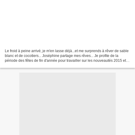
Le froid à peine arrivé, je m'en lasse déjà...et me surprends à rêver de sable
blanc et de cocotiers... Joséphine partage mes rêves... Je profite de la
période des fêtes de fin d'année pour travailler sur les nouveautés 2015 et
vous dévoile dés aujourd'hui......