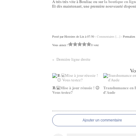
la boutique en lign
A très très vite à Bouliac ou sur
Et dès maintenant, une première nouveauté disponi
Posté par Histoires de Lin à 07:50 -
Commentaires [
…
]
- Permalien 
Vous aimez ?
0 vote
Dernière ligne droite
Vo
🧵💻Mise à jour réussie ! 😉
Transhumance en 
Vous testez?
d'Aude
Ajouter un commentaire