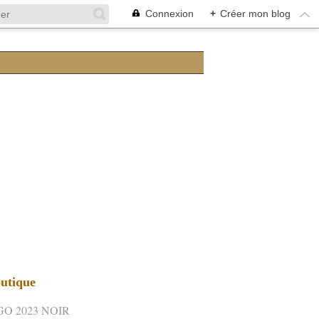
Connexion
+
Créer mon blog
utique