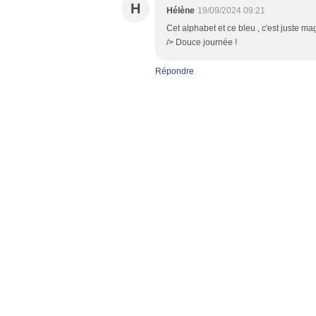
H
Hélène
19/09/2024 09:21
Cet alphabet et ce bleu , c'est juste ma
/> Douce journée !
Répondre