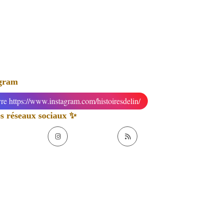
agram
re https://www.instagram.com/histoiresdelin/
 réseaux sociaux ✨