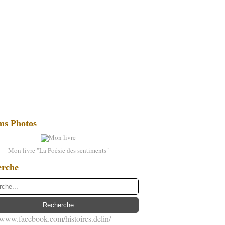
ms Photos
Mon livre "La Poésie des sentiments"
erche
//www.facebook.com/histoires.delin/