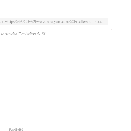
https://www.instagram.com/accounts/login/?next=https%3A%2F%2Fwww.instagram.com%2Fateliersdufilbouliac%2F&is_from_rle
de mon club "Les Ateliers du Fil"
Publicité