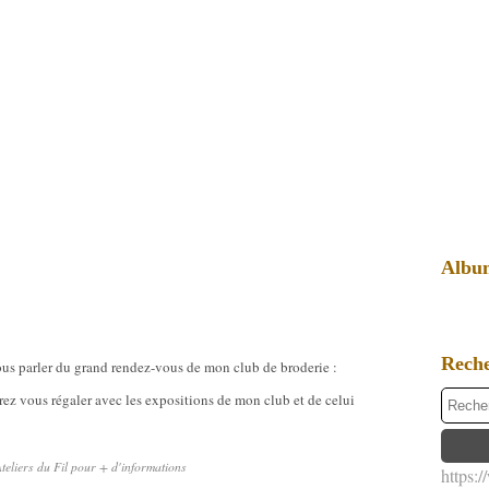
Albu
Rech
vous parler du grand rendez-vous de mon club de broderie :
rrez vous régaler avec les expositions de mon club et de celui
teliers du Fil pour + d'informations
https: