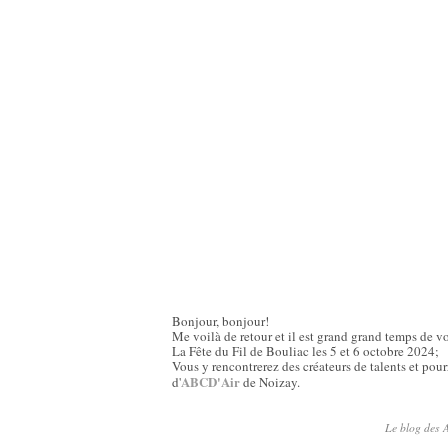
Bonjour, bonjour!
Me voilà de retour et il est grand grand temps de 
La Fête du Fil de Bouliac les 5 et 6 octobre 2024;
Vous y rencontrerez des créateurs de talents et pou
ABCD'Air
d'
de Noizay.
Le blog des A